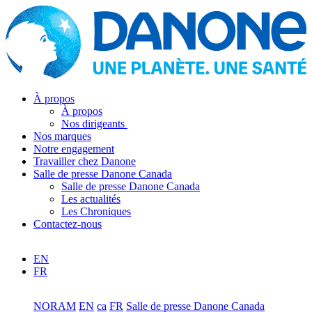
À propos
À propos
Nos dirigeants
Nos marques
Notre engagement
Travailler chez Danone
Salle de presse Danone Canada
Salle de presse Danone Canada
Les actualités
Les Chroniques
Contactez-nous
EN
FR
NORAM
EN
ca
FR
Salle de presse Danone Canada