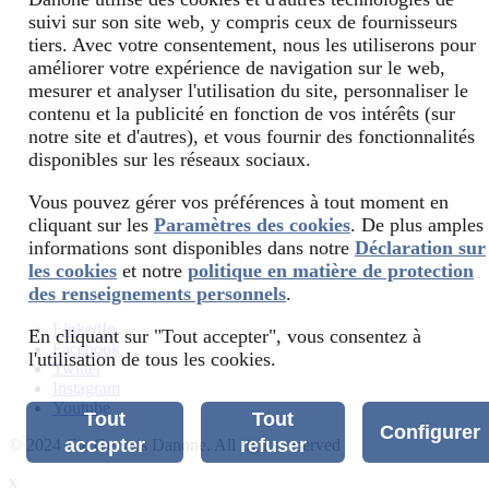
suivi sur son site web, y compris ceux de fournisseurs
tiers. Avec votre consentement, nous les utiliserons pour
améliorer votre expérience de navigation sur le web,
mesurer et analyser l'utilisation du site, personnaliser le
contenu et la publicité en fonction de vos intérêts (sur
notre site et d'autres), et vous fournir des fonctionnalités
disponibles sur les réseaux sociaux.
Vous pouvez gérer vos préférences à tout moment en
cliquant sur les
Paramètres des cookies
. De plus amples
informations sont disponibles dans notre
Déclaration sur
les cookies
et notre
politique en matière de protection
des renseignements personnels
.
LinkedIn
En cliquant sur "Tout accepter", vous consentez à
Facebook
l'utilisation de tous les cookies.
Twitter
Instagram
Youtube
Tout
Tout
Configurer
accepter
refuser
© 2024 Cie Gervais Danone. All rights reserved
x