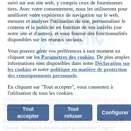
suivi sur son site web, y compris ceux de fournisseurs
tiers. Avec votre consentement, nous les utiliserons pour
améliorer votre expérience de navigation sur le web,
mesurer et analyser l'utilisation du site, personnaliser le
contenu et la publicité en fonction de vos intérêts (sur
notre site et d'autres), et vous fournir des fonctionnalités
disponibles sur les réseaux sociaux.
Vous pouvez gérer vos préférences à tout moment en
cliquant sur les
Paramètres des cookies
. De plus amples
informations sont disponibles dans notre
Déclaration sur
les cookies
et notre
politique en matière de protection
des renseignements personnels
.
En cliquant sur "Tout accepter", vous consentez à
l'utilisation de tous les cookies.
Pollinator Partnership ajoute une option de vérification par un tiers à
sa certification Bee Friendly Farming
Tout
Tout
Not completed
Configurer
accepter
refuser
Danone Canada se joint au Fonds Gord Downie &
Chanie Wenjack en tant que partenaire Legacy