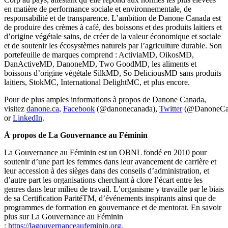
en matière de performance sociale et environnementale, de
responsabilité et de transparence. L’ambition de Danone Canada est
de produire des crèmes à café, des boissons et des produits laitiers et
d’origine végétale sains, de créer de la valeur économique et sociale
et de soutenir les écosystèmes naturels par l’agriculture durable. Son
portefeuille de marques comprend : ActiviaMD, OikosMD,
DanActiveMD, DanoneMD, Two GoodMD, les aliments et
boissons d’origine végétale SilkMD, So DeliciousMD sans produits
laitiers, StokMC, International DelightMC, et plus encore.
Pour de plus amples informations à propos de Danone Canada,
visitez
danone.ca
,
Facebook
(@danonecanada),
Twitter
(@DanoneCa
or
LinkedIn
.
À propos de La Gouvernance au Féminin
La Gouvernance au Féminin est un OBNL fondé en 2010 pour
soutenir d’une part les femmes dans leur avancement de carrière et
leur accession à des sièges dans des conseils d’administration, et
d’autre part les organisations cherchant à clore l’écart entre les
genres dans leur milieu de travail. L’organisme y travaille par le biais
de sa Certification ParitéTM, d’événements inspirants ainsi que de
programmes de formation en gouvernance et de mentorat. En savoir
plus sur La Gouvernance au Féminin
:
https://lagouvernanceaufeminin.org
.