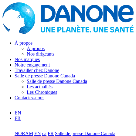
À propos
À propos
Nos dirigeants
Nos marques
Notre engagement
Travailler chez Danone
Salle de presse Danone Canada
Salle de presse Danone Canada
Les actualités
Les Chroniques
Contactez-nous
EN
FR
NORAM
EN
ca
FR
Salle de presse Danone Canada