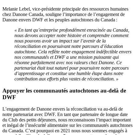
Melanie Lebel, vice-
présidente
principale
des
ressources
humaines
chez Danone Canada,
souligne
l’importance
de
l’engagement
de
Danone
envers
DWF et les
peuples
autochtones
du
Canada :
« En tant
qu’entreprise
profondément
enracinée
au Canada,
nous devons accepter
notre
histoire
et
comprendre
comment
nous
pouvons
avoir
un impact sur
l’avenir
de la
réconciliation
en
poursuivant
notre
parcours
d’éducation
autochtone
. Cela
reflète
notre
engagement
indéfectible
envers
nos
communautés
et DWF a
une
mission
puissante
qui
résonne
parfaitement
avec
nos
valeurs
chez Danone. Ce
partenariat
était
tout naturel pour
poursuivre
notre
parcours
d’apprentissage
et
constitue
une
humble étape dans
notre
contribution aux efforts plus
vastes
de
réconciliation
. »
Appuyer
les
communautés
autochtones
au-
delà
d
e
DWF
L’engagement de Danone envers la réconciliation va au-delà de
notre partenariat avec DWF. En tant que partenaire de longue date
du Club des petits déjeuners, nous reconnaissons l’impact important
et inégal de l’insécurité alimentaire sur les communautés autochtones
du Canada. C’est pourquoi en 2021 nous nous sommes engagés
à