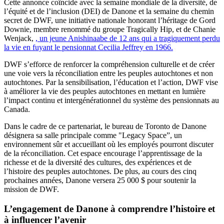
Cette
annonce
coïncide
avec la
semaine
mondiale
de la
diversité
, de
l’équité
et de
l’inclusion
(DEI) de Danone et la
semaine
du chemin
secret de DWF,
une
initiative
nationale
honorant
l’héritage
de Gord
Downie,
membre
renommé
du
groupe
Tragically Hip, et de Chanie
Wenjack
,
, un jeune Anishinaabe de 12 ans qui a tragiquement perdu
la vie en fuyant le pensionnat Cecilia Jeffrey en 1966.
DWF
s’efforce
de
renforcer
la
compréhension
culturelle
et de
créer
une
voie
vers
la
réconciliation
entre les
peuples
autochtones
et non
autochtones
. Par la
sensibilisation
,
l’éducation
et
l’action
, DWF vise
à
améliorer
la vie des
peuples
autochtones
en
mettant
en
lumière
l’impact
continu
et
intergénérationnel
du
système
des pensionnats au
Canada.
Dans le cadre de ce partenariat, le bureau de Toronto de Danone
désignera sa salle principale comme "
Legacy
Space
”, un
environnement sûr et accueillant où les employés pourront discuter
de la réconciliation. Cet espace encourage l’apprentissage de la
richesse et de la diversité des cultures, des expériences et de
l’histoire des peuples autochtones. De plus, au cours des cinq
prochaines années, Danone versera 25 000 $ pour soutenir la
mission de DWF.
L’engagement
de Danone à
comprendre
l’histoire
et
à influencer
l’avenir