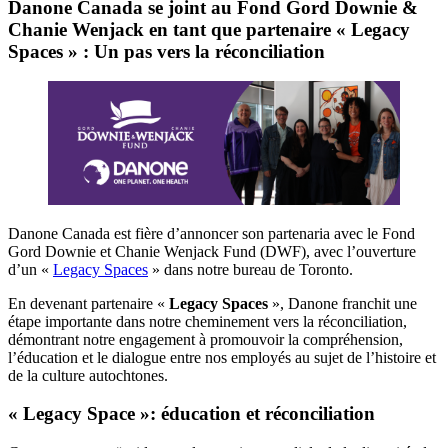
Danone Canada se joint au Fond Gord Downie &
Chanie Wenjack en tant que partenaire « Legacy
Spaces » : Un pas vers la réconciliation
Danone Canada est fière d’annoncer son
partenaria
avec le
Fond
Gord
Downie
et
Chanie
Wenjack
Fund
(DWF), avec l’ouverture
d’un
«
Legacy
Spaces
»
dans notre bureau de Toronto.
En
devenant
partenaire
«
Legacy
Spaces
»
, Danone
franchi
t
un
e
étape
important
e
dans
notr
e
cheminemen
t
ver
s
la
réconciliatio
n
,
démontran
t
notr
e
engagement à
promouvoi
r
la
compréhensio
n
,
l’éducatio
n
et le dialogue entre
no
s
employé
s
au
suje
t
de
l’histoir
e
et
de la culture
autochtone
s
.
«
Legacy Space
»
:
éducation
et
réconciliation