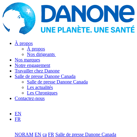
À propos
À propos
Nos dirigeants
Nos marques
Notre engagement
Travailler chez Danone
Salle de presse Danone Canada
Salle de presse Danone Canada
Les actualités
Les Chroniques
Contactez-nous
EN
FR
NORAM
EN
ca
FR
Salle de presse Danone Canada